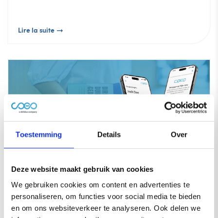
Lire la suite
Toestemming
Details
Over
Deze website maakt gebruik van cookies
coeo modernise son portail client ‘Mon
We gebruiken cookies om content en advertenties te
coeo’ et met l’utilisateur au cœur de
personaliseren, om functies voor social media te bieden
l’expérience
en om ons websiteverkeer te analyseren. Ook delen we