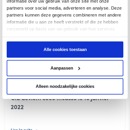
informatie over uw gebruik van onze site met onze
partners voor social media, adverteren en analyse. Deze
Lire la suite
partners kunnen deze gegevens combineren met andere
informatie die u aan ze heeft verstrekt of die ze hebben
verzameld op basis van uw gebruik van hun services.
Alle cookies toestaan
Aanpassen
Alleen noodzakelijke cookies
CIB devient coeo Incasso le 10 janvier
2022
Lire la suite