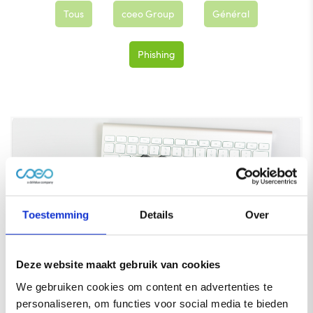
Tous
coeo Group
Général
Phishing
Toestemming
Details
Over
Deze website maakt gebruik van cookies
Attention : de faux e-mails et messages
We gebruiken cookies om content en advertenties te
au nom de coeo circulent actuellement
personaliseren, om functies voor social media te bieden