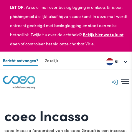
LET OP:
Valse e-mail over beslaglegging in omloop.
Er is een
phishingmail die lijkt alsof hij van coeo komt. In deze mail wordt
ontrecht gedreigd met beslaglegging en staat een valse
betaallink. Twijfelt u over de echtheid?
Bekijk hier wat u kunt
doen
of
controleer het via onze chatbot Virle.
Bericht ontvangen?
Zakelijk
NL
coeo Incasso
coeo Incasso (onderdeel van de coeo Group) is een incasso-