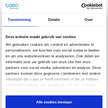
lopende uitgaven, overmatige kredietlast, maar ook een
bedrijfsfaillissement leiden tot achterstallige betalingen
en uiteindelijk tot overmatige schuldenlast.
Toestemming
Details
Over
coeo Incasso bemiddelt tussen u en uw schuldeiser(s).
Onze getrainde en ervaren medewerkers zijn er om u te
Deze website maakt gebruik van cookies
helpen bij een moeilijke financiële situatie een oplossing
We gebruiken cookies om content en advertenties te
te vinden. Dit doen wij door aandachtig te kijken naar de
personaliseren, om functies voor social media te bieden
oorzaak van uw betaalachterstand, open met u in
en om ons websiteverkeer te analyseren. Ook delen we
gesprek te gaan en te handelen conform de regels en
informatie over uw gebruik van onze site met onze
partners voor social media, adverteren en analyse. Deze
normen van het
NVI
(Nederlandse Vereniging van
partners kunnen deze gegevens combineren met andere
Gecertificeerde Incasso-ondernemingen).
informatie die u aan ze heeft verstrekt of die ze hebben
verzameld op basis van uw gebruik van hun services.
Schuldhulp en instanties
Alle cookies toestaan