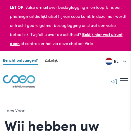
LET OP:
Valse e-mail over beslaglegging in omloop.
Er is een
phishingmail die lijkt alsof hij van coeo komt. In deze mail wordt
ontrecht gedreigd met beslaglegging en staat een valse
betaallink. Twijfelt u over de echtheid?
Bekijk hier wat u kunt
doen
of
controleer het via onze chatbot Virle.
Bericht ontvangen?
Zakelijk
NL
Lees Voor
Wij hebben uw