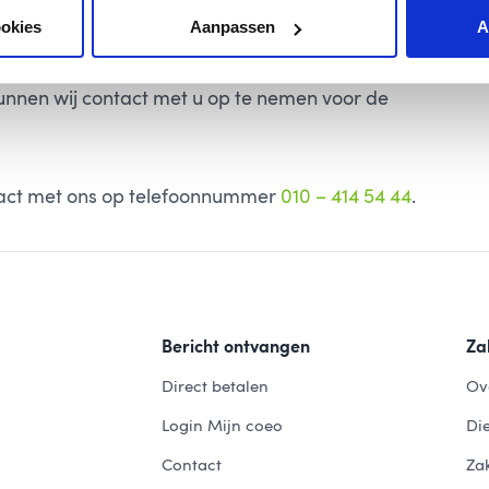
ookies
Aanpassen
A
 onderzoek gestart worden in het incassodossier. U
kunnen wij contact met u op te nemen voor de
ct met ons op telefoonnummer
010 – 414 54 44
.
Bericht ontvangen
Zak
Direct betalen
Ov
Login Mijn coeo
Di
Contact
Zak