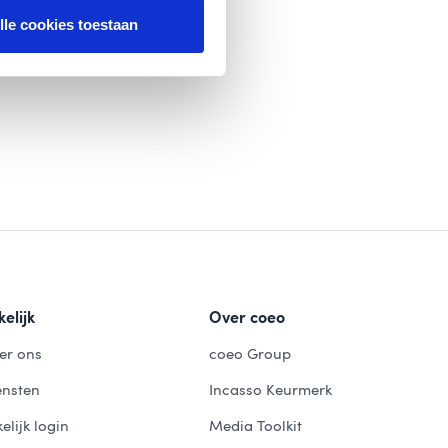
lle cookies toestaan
elijk
Over coeo
er ons
coeo Group
ensten
Incasso Keurmerk
elijk login
Media Toolkit