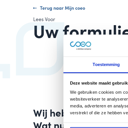
Terug naar Mijn coeo
Lees Voor
Uw formulie
Toestemming
Deze website maakt gebruik
We gebruiken cookies om cont
websiteverkeer te analyseren
media, adverteren en analys
Wij hebben uw beric
verstrekt of die ze hebben v
Wat nu?