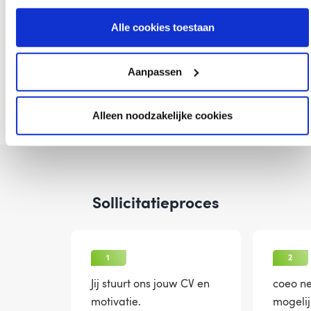
Alle cookies toestaan
Aanpassen
Mogen wij je voorstellen aan Sharona van Collections?
Bekijk meer verhalen van collega's
Alleen noodzakelijke cookies
Sollicitatieproces
1
2
Jij stuurt ons jouw CV en
coeo ne
motivatie.
mogelij