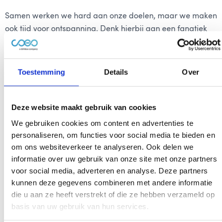
Samen werken we hard aan onze doelen, maar we maken
ook tijd voor ontspanning. Denk hierbij aan een fanatiek
rondje tafeltennis tijdens de pauze of ons jaarlijkse uitje
via de personeelsvereniging.
Toestemming
Details
Over
Zo zorgen we ervoor dat je niet alleen groeit in je functie,
maar ook met plezier onderdeel bent van het team.
Deze website maakt gebruik van cookies
…En bovenal, hele fijne collega’s!
We gebruiken cookies om content en advertenties te
personaliseren, om functies voor social media te bieden en
om ons websiteverkeer te analyseren. Ook delen we
informatie over uw gebruik van onze site met onze partners
voor social media, adverteren en analyse. Deze partners
kunnen deze gegevens combineren met andere informatie
die u aan ze heeft verstrekt of die ze hebben verzameld op
basis van uw gebruik van hun services.