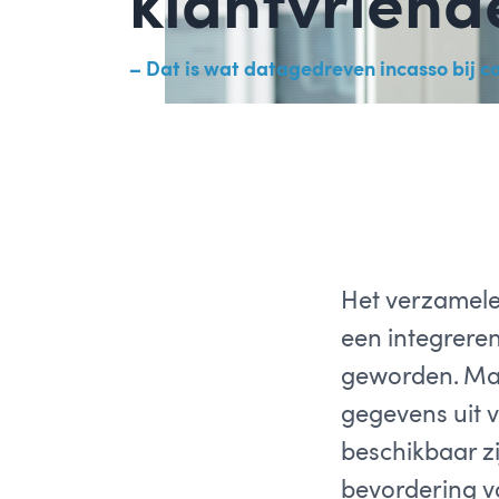
klantvriende
– Dat is wat datagedreven incasso bij c
Het verzamele
een integreren
geworden. Maa
gegevens uit 
beschikbaar zi
bevordering v