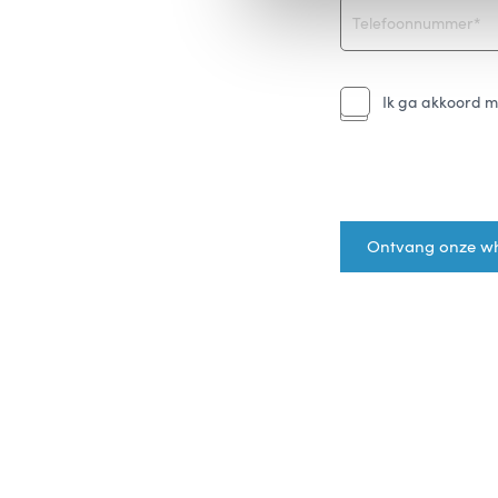
Ik ga akkoord 
Please
leave
this
field
empty.