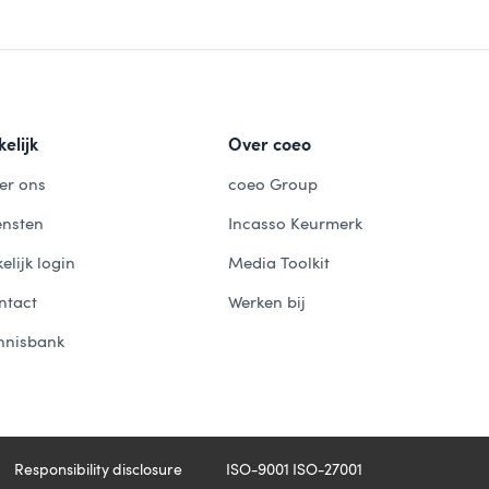
elijk
Over coeo
er ons
coeo Group
ensten
Incasso Keurmerk
elijk login
Media Toolkit
ntact
Werken bij
nnisbank
Responsibility disclosure
ISO-9001 ISO-27001