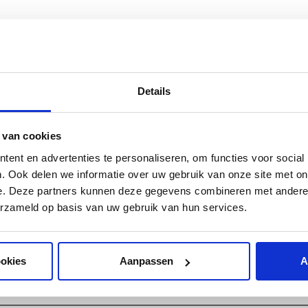
n, IT Director bij coeo NL geeft direct toepasbare tips
 het in onze nieuwe whitepaper.
Download de whitepaper
mulier.
Details
de whitepaper
 van cookies
ent en advertenties te personaliseren, om functies voor social
. Ook delen we informatie over uw gebruik van onze site met on
e. Deze partners kunnen deze gegevens combineren met andere i
erzameld op basis van uw gebruik van hun services.
ookies
Aanpassen
A