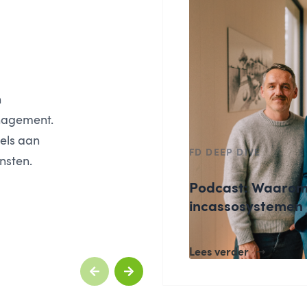
n
nagement.
dels aan
FD DEEP DIVE
nsten.
Podcast: Waarom 
incassosystemen 
Lees verder