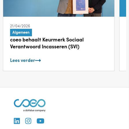
21/04/2026
1
Algemeen
coeo behaalt Keurmerk Sociaal
d
Verantwoord Incasseren (SVI)
Lees verder
L