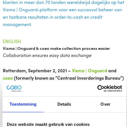
klanten in meer dan 70 landen wereldwijd dagelijks op het
Visma | Onguard-platform voor een succesvol beheer van
en tastbare resultaten in order-to-cash en credit
management.
ENGLISH
Visma | Onguard & coeo make collection process easier
Collaboration ensures easy data exchange
Rotterdam, September 2, 2021 –
Visma | Onguard
and
coeo
(formerly known as ”Centraal Invorderings Bureau”)
will work closely together in the field of data integration.
The partnership includes the integration of
CreditManager, Visma | Onguard’s software solution for
Toestemming
Details
Over
credit management, within coeo. Customer data required
for the collection process via coeo is therefore
immediately available and can be supplemented from
Deze website maakt gebruik van cookies