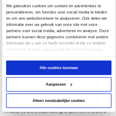
coeo. This provides valuable data and insights and an
We gebruiken cookies om content en advertenties te
easier collection process. This allows Visma | Onguard to
personaliseren, om functies voor social media te bieden
serve its customers even better.
en om ons websiteverkeer te analyseren. Ook delen we
informatie over uw gebruik van onze site met onze
The debtor management software solution is part of Visma
partners voor social media, adverteren en analyse. Deze
| Onguard’s software platform to automate and optimize
partners kunnen deze gegevens combineren met andere
informatie die u aan ze heeft verstrekt of die ze hebben
the entire order-to-cash process. By integrating this credit
verzameld op basis van uw gebruik van hun services.
management solution with coeo, coeo has access to all the
information it needs during the collection process. In
addition, information obtained by coeo can also be easily
Alle cookies toestaan
exchanged with CreditManager. This creates clearer
insights into payments, payment behavior and contact
options. This helps Visma | Onguard customers to get even
Aanpassen
more out of their debtor management and offers them an
even more efficient order-to-cash process.
Alleen noodzakelijke cookies
“
At coeo, we are always looking for partners who are a