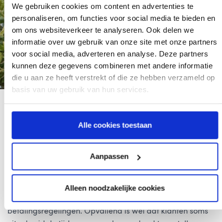
We gebruiken cookies om content en advertenties te
personaliseren, om functies voor social media te bieden en
om ons websiteverkeer te analyseren. Ook delen we
informatie over uw gebruik van onze site met onze partners
voor social media, adverteren en analyse. Deze partners
kunnen deze gegevens combineren met andere informatie
die u aan ze heeft verstrekt of die ze hebben verzameld op
basis van uw gebruik van hun services.
Ook in coronatijd? “Ja zeker”, zegt Verstege. “We blijven
Alle cookies toestaan
koers houden in ons incassobeleid. Wel gaan we soepeler
om met betalingsregelingen. Het duurt wellicht iets
Aanpassen
langer, maar daarmee voorkomen we hogere
afschrijvingen. In het gesprek met niet-betalende klanten
wordt duidelijk wat zij in deze tijd kunnen missen.
Alleen noodzakelijke cookies
Daarmee komen we samen tot een goede
betalingsregelingen. Opvallend is wel dat klanten soms