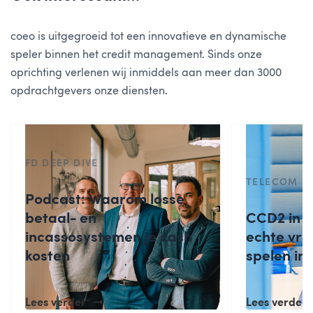
coeo is uitgegroeid tot een innovatieve en dynamische
speler binnen het credit management. Sinds onze
oprichting verlenen wij inmiddels aan meer dan 3000
opdrachtgevers onze diensten.
FD DEEP DIVE
TELECOM
Podcast: Waarom losse
betaal- en
CCD2 in d
incassosystemen je cash
echte vra
kosten
spelen in
Lees verder
Lees verder