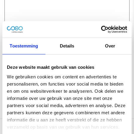
Toestemming
Details
Over
Ik ga akkoord met de
algemene voorwaarden
van
coeo
Deze website maakt gebruik van cookies
We gebruiken cookies om content en advertenties te
personaliseren, om functies voor social media te bieden
Please
en om ons websiteverkeer te analyseren. Ook delen we
leave
informatie over uw gebruik van onze site met onze
this
partners voor social media, adverteren en analyse. Deze
field
partners kunnen deze gegevens combineren met andere
empty.
informatie die u aan ze heeft verstrekt of die ze hebben
verzameld op basis van uw gebruik van hun services.