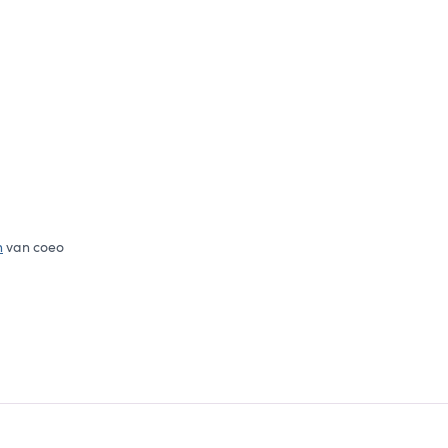
n
van coeo