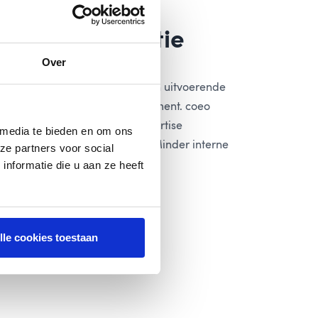
rategie die
t uw organisatie
Over
en complexiteit is incasso geen uitvoerende
nderdeel van cashflow management. coeo
logie, data en menselijke expertise
 media te bieden en om ons
ere resultaten te realiseren. Minder interne
ze partners voor social
antie richting stakeholders.
nformatie die u aan ze heeft
lle cookies toestaan