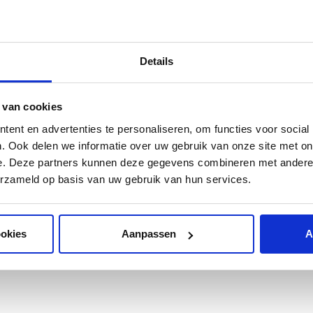
Een incassost
meegroeit me
Details
Voor organisaties met omvang 
taak, maar een strategisch o
 van cookies
biedt een model waarin techno
ent en advertenties te personaliseren, om functies voor social
samenkomen om structureel bet
. Ook delen we informatie over uw gebruik van onze site met on
belasting en maximale transpar
e. Deze partners kunnen deze gegevens combineren met andere i
erzameld op basis van uw gebruik van hun services.
ookies
Aanpassen
A