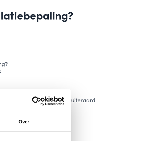
ulatiebepaling?
ng
?
?
 geen consument is, mag je – uiteraard
 cumulatiebepaling
.
Over