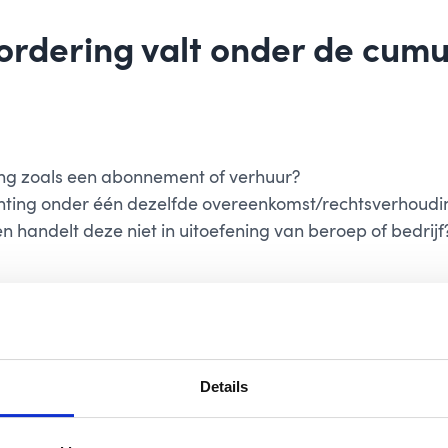
vordering valt onder de cum
ing zoals een abonnement of verhuur?
hting onder één dezelfde overeenkomst/rechtsverhoudi
n handelt deze niet in uitoefening van beroep of bedrijf
de vordering onder de cumulatiebepaling. Indien de klant
de klant. Meer informatie leest u in
onze blog over de
Details