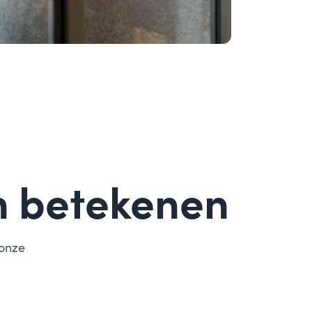
n betekenen
 onze