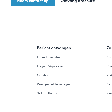
Neem contact op
Ontvang brochure
Bericht ontvangen
Zak
Direct betalen
Ov
Login Mijn coeo
Di
Contact
Zak
Veelgestelde vragen
Co
Schuldhulp
Ke