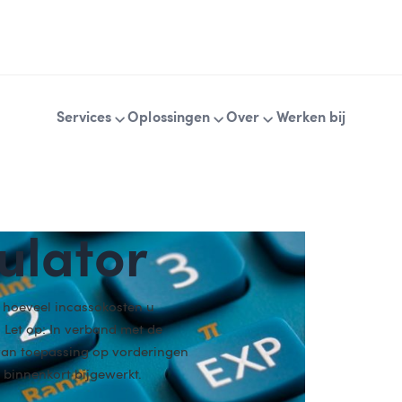
Services
Oplossingen
Over
Werken bij
ulator
 hoeveel incassokosten u
 Let op: In verband met de
 van toepassing op vorderingen
binnenkort bijgewerkt.