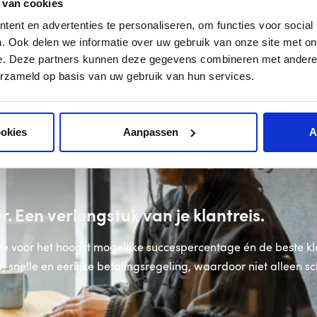
 van cookies
ent en advertenties te personaliseren, om functies voor social
. Ook delen we informatie over uw gebruik van onze site met on
e. Deze partners kunnen deze gegevens combineren met andere i
erzameld op basis van uw gebruik van hun services.
ookies
Aanpassen
A
 Een verlengstuk van je klantreis.
 voor het hoogst mogelijke succespercentage én de beste kla
, snelle en eerlijke betalingsregeling, waardoor niet alleen