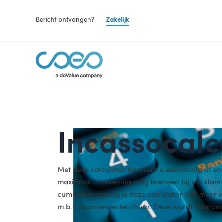
Bericht ontvangen?
Zakelijk
Incassocalc
Met deze calculator berekent u eenvoudig of en
maximaal in rekening mag brengen bij uw klant.
cumulatieregeling is deze calculator niet meer
m.b.t. abonnementen/huur. Deze wordt daarom 