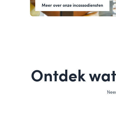
Meer over onze incassodiensten
Ontdek wat
Neem