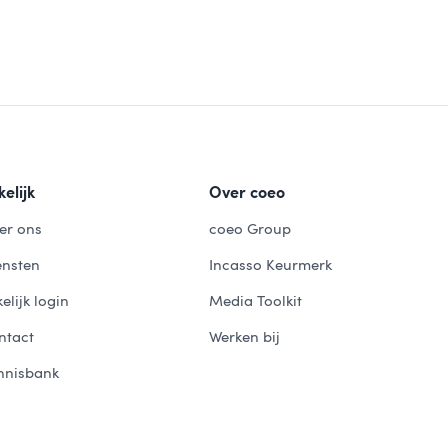
elijk
Over coeo
er ons
coeo Group
ensten
Incasso Keurmerk
elijk login
Media Toolkit
ntact
Werken bij
nnisbank