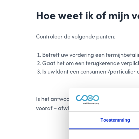
Hoe weet ik of mijn 
Controleer de volgende punten:
Betreft uw vordering een termijnbetal
Gaat het om een terugkerende verplic
Is uw klant een consument/particulier e
Is het antwoord drie keer “ja”, dan valt 
vooraf – afwijkende afspraken maken met 
Toestemming