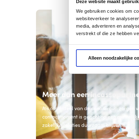
Deze website maakt gebruik
We gebruiken cookies om cont
websiteverkeer te analyseren
media, adverteren en analys
verstrekt of die ze hebben v
Alleen noodzakelijke c
Meer dan een incassopartner.
Als onderdeel van de coeo Group zorgen we
contactmoment is gericht op een minnelijke
zakelijke relaties duurzaam blijven.