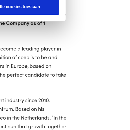
n the Netherlands and
lle cookies toestaan
current executives, Niels de
he Company as of 1
 become a leading player in
ion of coeo is to be and
s in Europe, based on
the perfect candidate to take
 industry since 2010.
Intrum. Based on his
o in the Netherlands. “In the
ontinue that growth together