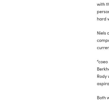
with t
person
hard 
Niels 
compa
curren
“coeo 
Berkho
Rody 
aspira
Both w