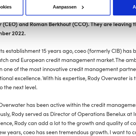
rdam – Rody Overwater will become the CEO of coeo i
ookies
Aanpassen
A
m, effective 1 September 2022. He takes over from the 
r (CEO) and Roman Berkhout (CCO). They are leaving t
ber 2022.
its establishment 15 years ago, coeo (formerly CIB) has
utch and European credit management market. The ambit
n one of the most innovative credit management partner
ional excellence. With his expertise, Rody Overwater is 
o the next level.
Overwater has been active within the credit management
usly, Rody served as Director of Operations Benelux at 
ence, Rody can add a lot to the growth and quality of coe
ew years, coeo has seen tremendous growth. I want to c