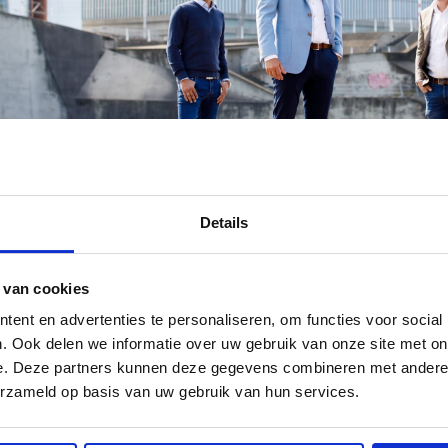
Details
 van cookies
dy Overwater new CEO of
ent en advertenties te personaliseren, om functies voor social
. Ook delen we informatie over uw gebruik van onze site met on
therlands and Belgium
e. Deze partners kunnen deze gegevens combineren met andere i
erzameld op basis van uw gebruik van hun services.