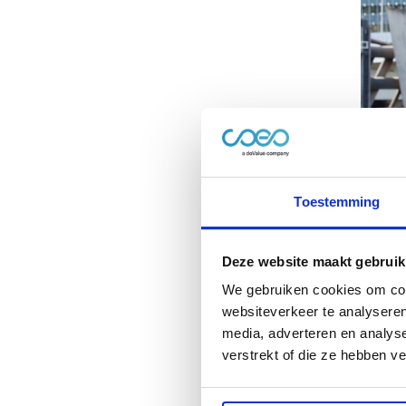
Toestemming
English
Deze website maakt gebruik
Ro
We gebruiken cookies om cont
websiteverkeer te analyseren
Ne
media, adverteren en analys
verstrekt of die ze hebben v