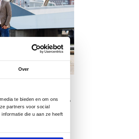
Over
 coeo in the
 media te bieden en om ons
ze partners voor social
nformatie die u aan ze heeft