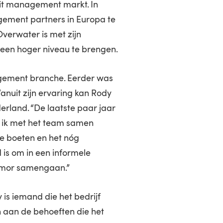
it management markt. In
gement partners in Europa te
 Overwater is met zijn
 een hoger niveau te brengen.
agement branche. Eerder was
anuit zijn ervaring kan Rody
erland. “De laatste paar jaar
il ik met het team samen
te boeten en het nóg
d is om in een informele
humor samengaan.”
 is iemand die het bedrijf
n aan de behoeften die het