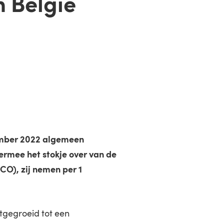
 België
ember 2022 algemeen
iermee het stokje over van de
CO), zij nemen per 1
itgegroeid tot een