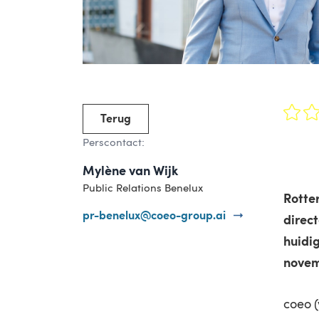
Terug
Perscontact:
Mylène van Wijk
Public Relations Benelux
Rotte
pr-benelux@coeo-group.ai
direct
huidi
novem
coeo (