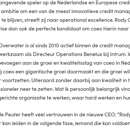
angevende speler op de Nederlandse en Europese cred
s ambitie om een van de meest innovatieve credit mana
n te blijven, streeft zij naar operational excellence. Rody
tise dan ook de perfecte kandidaat om coeo hierin naar
Overwater is al sinds 2010 actief binnen de credit man
erkzaam als Directeur Operations Benelux bij Intrum. V
oevoegen aan de groei en kwaliteitsslag van coeo in Ned
bij coeo een gigantische groei doormaakt en die groei w
 voortzetten. Uiteraard zonder daarbij aan kwaliteit in 
sioneler neer te zetten. Wat ik persoonlijk belangrijk vin
erichte organisatie te werken, waar hard werken en 
de Peuter heeft veel vertrouwen in de nieuwe CEO: “Rody
 kan leiden in de volgende fase, iemand die kan voldoe