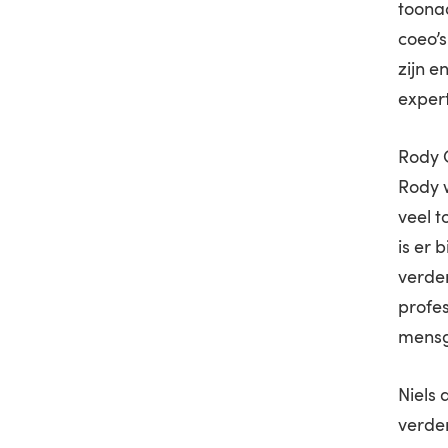
toona
coeo’
zijn e
exper
Rody 
Rody w
veel t
is er 
verder
profes
mensg
Niels 
verder