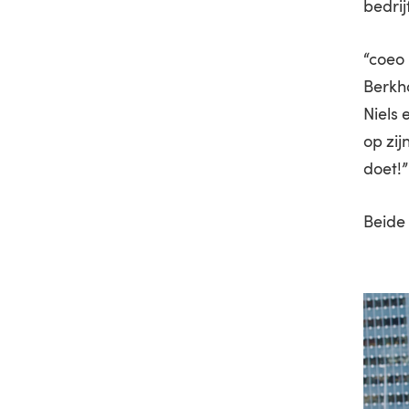
bedri
“coeo 
Berkh
Niels 
op zij
doet!”
Beide 