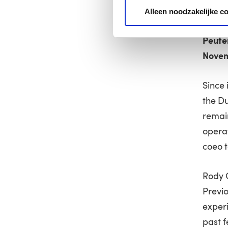
Rotte
Alleen noodzakelijke c
Belgiu
Peute
Novem
Since 
the D
remai
operat
coeo t
Rody 
Previo
experi
past f